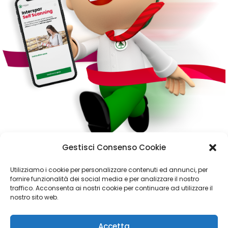
Gestisci Consenso Cookie
Self scanning, da oggi la spesa è Superveloce!
Utilizziamo i cookie per personalizzare contenuti ed annunci, per
Al punto vendita Interspar di Albignasego è già attivo il nuovo
fornire funzionalità dei social media e per analizzare il nostro
servizio Self scanning! Un...
traffico. Acconsenta ai nostri cookie per continuare ad utilizzare il
nostro sito web.
Accetta